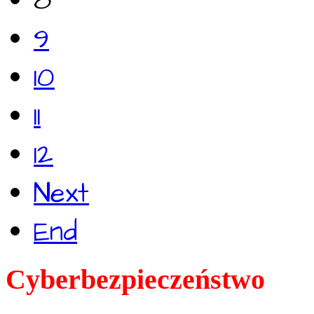
8
9
10
11
12
Next
End
Cyberbezpieczeństwo