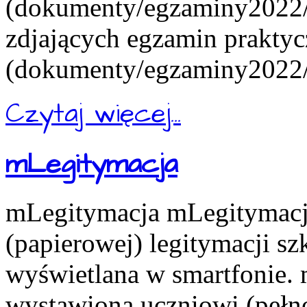
(dokumenty/egzaminy2022/e
zdjających egzamin praktyc
(dokumenty/egzaminy2022/e
Czytaj więcej...
mLegitymacja
mLegitymacja mLegitymacja
(papierowej) legitymacji s
wyświetlana w smartfonie.
wystawiona uczniowi (pełn