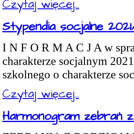
Czytaj więcej...
Stypendia socjalne 2021
I N F O R M A C J A w spr
charakterze socjalnym 202
szkolnego o charakterze so
Czytaj więcej...
Harmonogram zebrań z