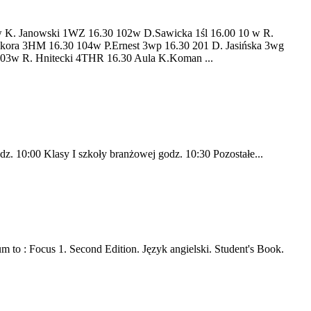
anowski 1WZ 16.30 102w D.Sawicka 1śl 16.00 10 w R.
ikora 3HM 16.30 104w P.Ernest 3wp 16.30 201 D. Jasińska 3wg
203w R. Hnitecki 4THR 16.30 Aula K.Koman ...
dz. 10:00 Klasy I szkoły branżowej godz. 10:30 Pozostałe...
 to : Focus 1. Second Edition. Język angielski. Student's Book.