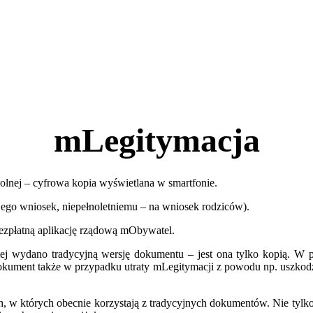
mLegitymacja
zkolnej – cyfrowa kopia wyświetlana w smartfonie.
ego wniosek, niepełnoletniemu – na wniosek rodziców).
bezpłatną aplikację rządową mObywatel.
j wydano tradycyjną wersję dokumentu – jest ona tylko kopią. W prz
kument także w przypadku utraty mLegitymacji z powodu np. uszkodze
w których obecnie korzystają z tradycyjnych dokumentów. Nie tylko po