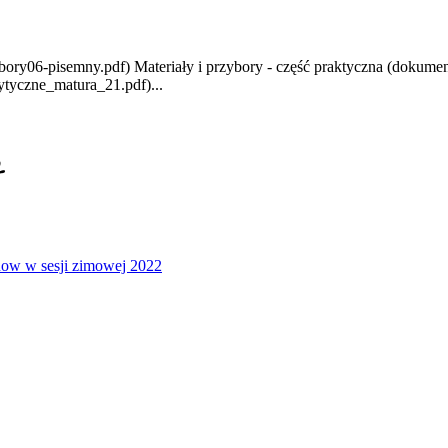
bory06-pisemny.pdf) Materiały i przybory - część praktyczna (dokum
tyczne_matura_21.pdf)...
2
ow w sesji zimowej 2022