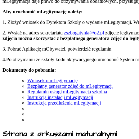
mLegitymacja daje prawo do otrzymywania dodatkowych, przysługuj
Aby uruchomić mLegitymację należy:
1. Złożyć wniosek do Dyrektora Szkoły o wydanie mLegitymacji. Wnio
2. Wysłać na adres sekretariatu
zszbogatynia@o2.pl
zdjęcie legityma
zdjęcia można skorzystać z bezpłatnego generatora zdjęć do legit
3. Pobrać Aplikację mObywatel, potwierdzić regulamin.
4.Po otrzymaniu ze szkoły kodu aktywacyjnego uruchomić System na
Dokumenty do pobrania:
Wniosek o mLegitymację
Bezpłatny generator zdjęć do mLegitymacji
Regulamin usługi mLegitymacja szkolna
Instrukcja instalacji mLegitymacji
Instrukcja przedłużenia mLegitymacji
Strona z arkuszami maturalnymi