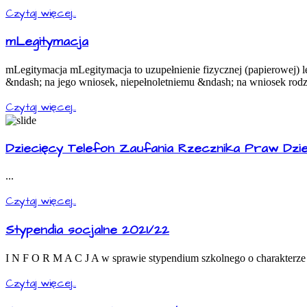
Czytaj więcej...
mLegitymacja
mLegitymacja mLegitymacja to uzupełnienie fizycznej (papierowej) 
&ndash; na jego wniosek, niepełnoletniemu &ndash; na wniosek rodz
Czytaj więcej...
Dziecięcy Telefon Zaufania Rzecznika Praw Dzi
...
Czytaj więcej...
Stypendia socjalne 2021/22
I N F O R M A C J A w sprawie stypendium szkolnego o charakterze
Czytaj więcej...