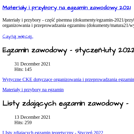
Materiały i przybory na egzamin zawodowy 2021
Materiały i przybory - część pisemna (dokumenty/egzamin-2021/przy
organizowania i przeprowadzania egzaminu (dokumenty/matura21/wy
Czytaj więcej...
Egzamin zawodowy - styczeń-luty 202
31 December 2021
Hits: 145
Wytyczne CKE dotyczące organizowania i przeprowadzania egzamin
Materiały i przybory na egzamin
Listy zdających egzamin zawodowy -
13 December 2021
Hits: 259
LIsty zdjających egzamin teoretyczny - Styczeń 2022