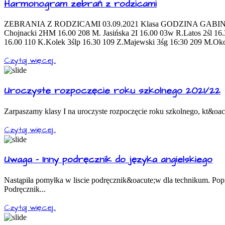
Harmonogram zebrań z rodzicami
ZEBRANIA Z RODZICAMI 03.09.2021 Klasa GODZINA GABINET W
Chojnacki 2HM 16.00 208 M. Jasińska 2I 16.00 03w R.Latos 2śl 1
16.00 110 K.Kolek 3ślp 16.30 109 Z.Majewski 3śg 16:30 209 M.Ok
Czytaj więcej...
Uroczyste rozpoczęcie roku szkolnego 2021/22
Zarpaszamy klasy I na uroczyste rozpoczęcie roku szkolnego, kt&oacu
Czytaj więcej...
Uwaga - Inny podręcznik do języka angielskiego
Nastąpiła pomyłka w liscie podręcznik&oacute;w dla technikum. Popra
Podręcznik...
Czytaj więcej...