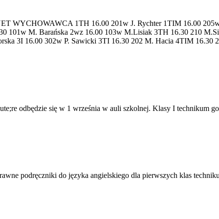
YCHOWAWCA 1TH 16.00 201w J. Rychter 1TIM 16.00 205w K. J
6.30 101w M. Barańska 2wz 16.00 103w M.Lisiak 3TH 16.30 210 M.S
orska 3I 16.00 302w P. Sawicki 3TI 16.30 202 M. Hacia 4TIM 16.30 
te;re odbędzie się w 1 września w auli szkolnej. Klasy I technikum go
wne podręczniki do języka angielskiego dla pierwszych klas technikum