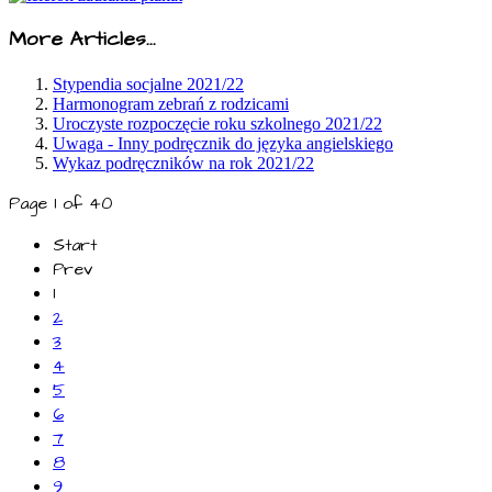
More Articles...
Stypendia socjalne 2021/22
Harmonogram zebrań z rodzicami
Uroczyste rozpoczęcie roku szkolnego 2021/22
Uwaga - Inny podręcznik do języka angielskiego
Wykaz podręczników na rok 2021/22
Page 1 of 40
Start
Prev
1
2
3
4
5
6
7
8
9