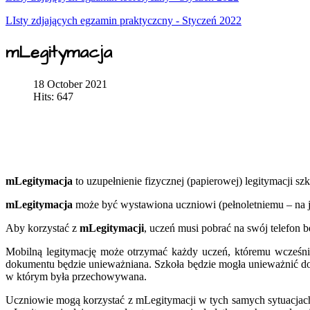
LIsty zdjających egzamin praktyczcny - Styczeń 2022
mLegitymacja
18 October 2021
Hits: 647
mLegitymacja
to uzupełnienie fizycznej (papierowej) legitymacji s
mLegitymacja
może być wystawiona uczniowi (pełnoletniemu – na j
Aby korzystać z
mLegitymacji
, uczeń musi pobrać na swój telefon 
Mobilną legitymację może otrzymać każdy uczeń, któremu wcześnie
dokumentu będzie unieważniana. Szkoła będzie mogła unieważnić do
w którym była przechowywana.
Uczniowie mogą korzystać z mLegitymacji w tych samych sytuacjach, 