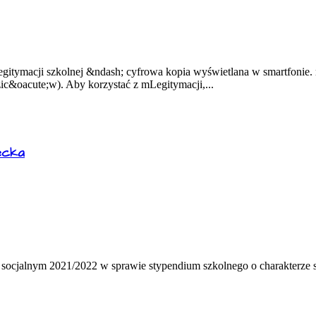
legitymacji szkolnej &ndash; cyfrowa kopia wyświetlana w smartfoni
ic&oacute;w). Aby korzystać z mLegitymacji,...
ecka
 socjalnym 2021/2022 w sprawie stypendium szkolnego o charakterze s