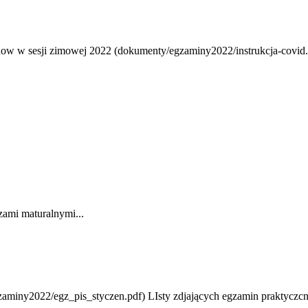
w w sesji zimowej 2022 (dokumenty/egzaminy2022/instrukcja-covid.p
szami maturalnymi...
zaminy2022/egz_pis_styczen.pdf) LIsty zdjających egzamin praktyczc