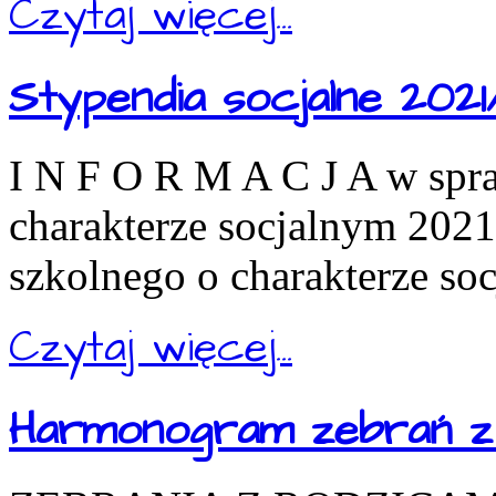
Czytaj więcej...
Stypendia socjalne 2021
I N F O R M A C J A w spr
charakterze socjalnym 202
szkolnego o charakterze so
Czytaj więcej...
Harmonogram zebrań z