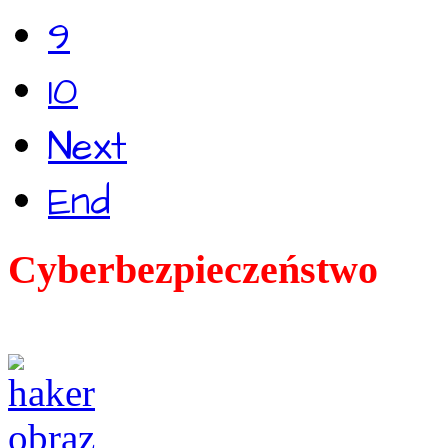
9
10
Next
End
Cyberbezpieczeństwo