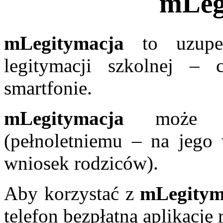
mLeg
mLegitymacja
to uzupełn
legitymacji szkolnej –
smartfonie.
mLegitymacja
może by
(pełnoletniemu – na jego 
wniosek rodziców).
Aby korzystać z
mLegitym
telefon bezpłatną aplikacj