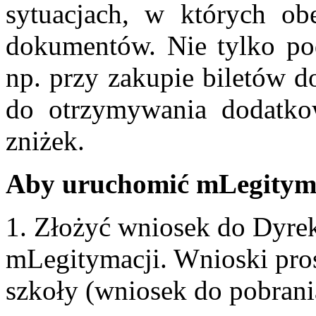
sytuacjach, w których obe
dokumentów. Nie tylko podc
np. przy zakupie biletów d
do otrzymywania dodatko
zniżek.
Aby uruchomić mLegityma
1. Złożyć wniosek do Dyre
mLegitymacji. Wnioski pros
szkoły (wniosek do pobrania