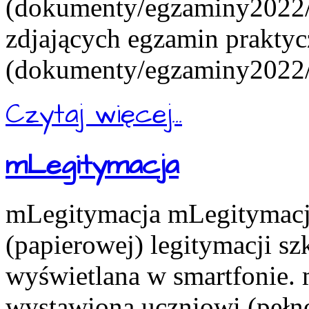
(dokumenty/egzaminy2022/e
zdjających egzamin praktyc
(dokumenty/egzaminy2022/e
Czytaj więcej...
mLegitymacja
mLegitymacja mLegitymacja
(papierowej) legitymacji s
wyświetlana w smartfonie.
wystawiona uczniowi (pełn