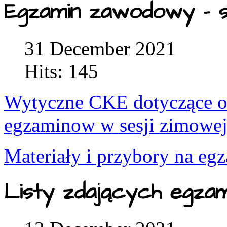
Egzamin zawodowy - s
31 December 2021
Hits: 145
Wytyczne CKE dotyczące or
egzaminow w sesji zimowe
Materiały i przybory na eg
Listy zdających egza