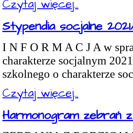
Czytaj więcej...
Stypendia socjalne 2021
I N F O R M A C J A w spr
charakterze socjalnym 202
szkolnego o charakterze so
Czytaj więcej...
Harmonogram zebrań z