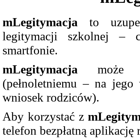
mLegitymacja
to uzupełn
legitymacji szkolnej –
smartfonie.
mLegitymacja
może by
(pełnoletniemu – na jego 
wniosek rodziców).
Aby korzystać z
mLegitym
telefon bezpłatną aplikacj