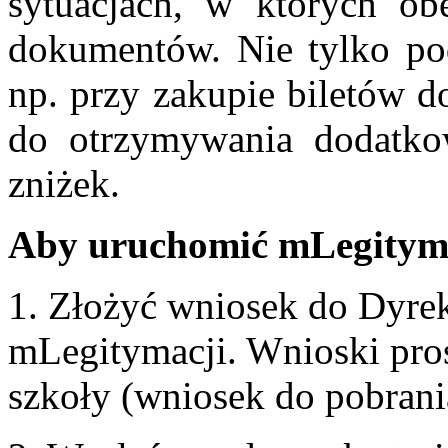
sytuacjach, w których obe
dokumentów. Nie tylko podc
np. przy zakupie biletów d
do otrzymywania dodatko
zniżek.
Aby uruchomić mLegityma
1. Złożyć wniosek do Dyre
mLegitymacji. Wnioski pros
szkoły (wniosek do pobrania