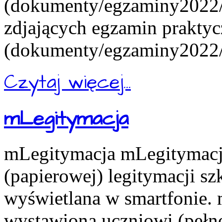
(dokumenty/egzaminy2022/e
zdjających egzamin praktyc
(dokumenty/egzaminy2022/e
Czytaj więcej...
mLegitymacja
mLegitymacja mLegitymacja
(papierowej) legitymacji s
wyświetlana w smartfonie.
wystawiona uczniowi (pełn