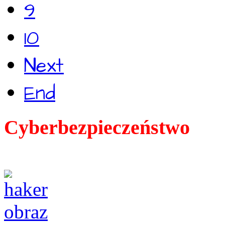
9
10
Next
End
Cyberbezpieczeństwo