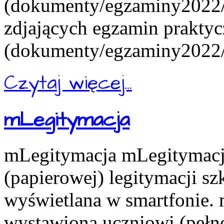
(dokumenty/egzaminy2022/e
zdjających egzamin praktyc
(dokumenty/egzaminy2022/e
Czytaj więcej...
mLegitymacja
mLegitymacja mLegitymacja
(papierowej) legitymacji s
wyświetlana w smartfonie.
wystawiona uczniowi (pełn