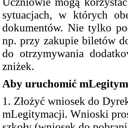
Uczniowie mogą korzystać
sytuacjach, w których obe
dokumentów. Nie tylko podc
np. przy zakupie biletów d
do otrzymywania dodatko
zniżek.
Aby uruchomić mLegityma
1. Złożyć wniosek do Dyre
mLegitymacji. Wnioski pros
szkoły (wniosek do pobrania