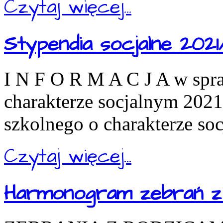
Czytaj więcej...
Stypendia socjalne 2021
I N F O R M A C J A w spr
charakterze socjalnym 202
szkolnego o charakterze so
Czytaj więcej...
Harmonogram zebrań z