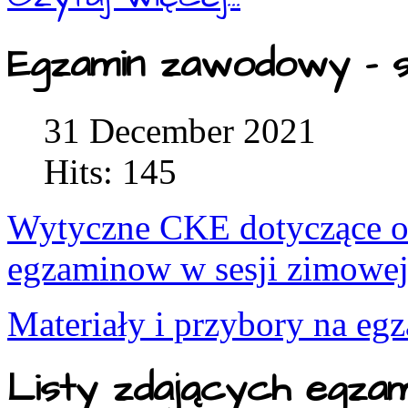
Egzamin zawodowy - s
31 December 2021
Hits: 145
Wytyczne CKE dotyczące or
egzaminow w sesji zimowe
Materiały i przybory na eg
Listy zdających egza