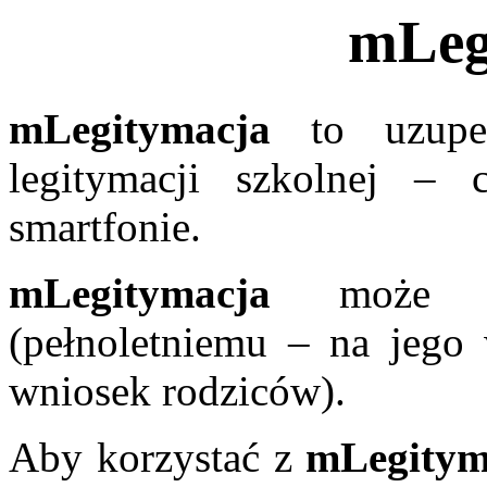
mLeg
mLegitymacja
to uzupełn
legitymacji szkolnej –
smartfonie.
mLegitymacja
może by
(pełnoletniemu – na jego 
wniosek rodziców).
Aby korzystać z
mLegitym