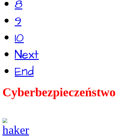
8
9
10
Next
End
Cyberbezpieczeństwo