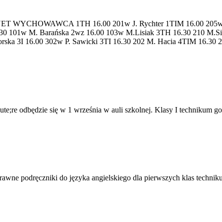
YCHOWAWCA 1TH 16.00 201w J. Rychter 1TIM 16.00 205w K. J
6.30 101w M. Barańska 2wz 16.00 103w M.Lisiak 3TH 16.30 210 M.S
orska 3I 16.00 302w P. Sawicki 3TI 16.30 202 M. Hacia 4TIM 16.30 
te;re odbędzie się w 1 września w auli szkolnej. Klasy I technikum go
wne podręczniki do języka angielskiego dla pierwszych klas technikum