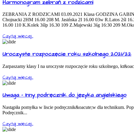
Harmonogram zebrań z rodzicami
ZEBRANIA Z RODZICAMI 03.09.2021 Klasa GODZINA GABINET W
Chojnacki 2HM 16.00 208 M. Jasińska 2I 16.00 03w R.Latos 2śl 1
16.00 110 K.Kolek 3ślp 16.30 109 Z.Majewski 3śg 16:30 209 M.Ok
Czytaj więcej...
Uroczyste rozpoczęcie roku szkolnego 2021/22
Zarpaszamy klasy I na uroczyste rozpoczęcie roku szkolnego, kt&oacu
Czytaj więcej...
Uwaga - Inny podręcznik do języka angielskiego
Nastąpiła pomyłka w liscie podręcznik&oacute;w dla technikum. Popra
Podręcznik...
Czytaj więcej...