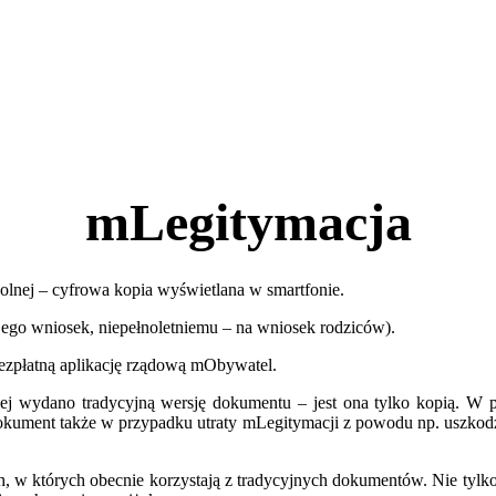
mLegitymacja
zkolnej – cyfrowa kopia wyświetlana w smartfonie.
ego wniosek, niepełnoletniemu – na wniosek rodziców).
bezpłatną aplikację rządową mObywatel.
j wydano tradycyjną wersję dokumentu – jest ona tylko kopią. W prz
kument także w przypadku utraty mLegitymacji z powodu np. uszkodze
w których obecnie korzystają z tradycyjnych dokumentów. Nie tylko po