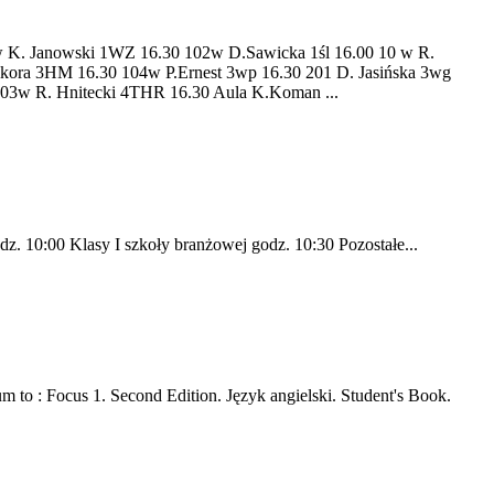
anowski 1WZ 16.30 102w D.Sawicka 1śl 16.00 10 w R.
ikora 3HM 16.30 104w P.Ernest 3wp 16.30 201 D. Jasińska 3wg
203w R. Hnitecki 4THR 16.30 Aula K.Koman ...
dz. 10:00 Klasy I szkoły branżowej godz. 10:30 Pozostałe...
 to : Focus 1. Second Edition. Język angielski. Student's Book.