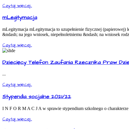
Czytaj więcej...
mLegitymacja
mLegitymacja mLegitymacja to uzupełnienie fizycznej (papierowej) 
&ndash; na jego wniosek, niepełnoletniemu &ndash; na wniosek rodz
Czytaj więcej...
Dziecięcy Telefon Zaufania Rzecznika Praw Dzi
...
Czytaj więcej...
Stypendia socjalne 2021/22
I N F O R M A C J A w sprawie stypendium szkolnego o charakterze
Czytaj więcej...