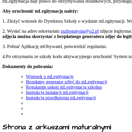
mLegitymacja daje prawo do otrzymywania dodatkowych, przysługuj
Aby uruchomić mLegitymację należy:
1. Złożyć wniosek do Dyrektora Szkoły o wydanie mLegitymacji. Wnio
2. Wysłać na adres sekretariatu
zszbogatynia@o2.pl
zdjęcie legityma
zdjęcia można skorzystać z bezpłatnego generatora zdjęć do legit
3. Pobrać Aplikację mObywatel, potwierdzić regulamin.
4.Po otrzymaniu ze szkoły kodu aktywacyjnego uruchomić System na
Dokumenty do pobrania:
Wniosek o mLegitymację
Bezpłatny generator zdjęć do mLegitymacji
Regulamin usługi mLegitymacja szkolna
Instrukcja instalacji mLegitymacji
Instrukcja przedłużenia mLegitymacji
Strona z arkuszami maturalnymi