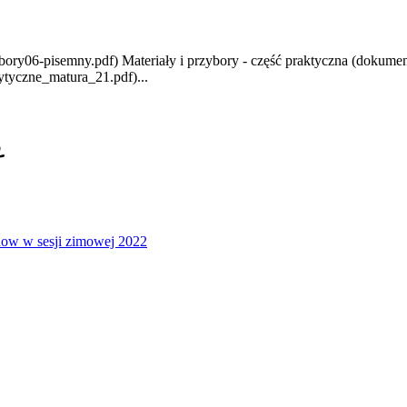
bory06-pisemny.pdf) Materiały i przybory - część praktyczna (dokum
tyczne_matura_21.pdf)...
2
ow w sesji zimowej 2022