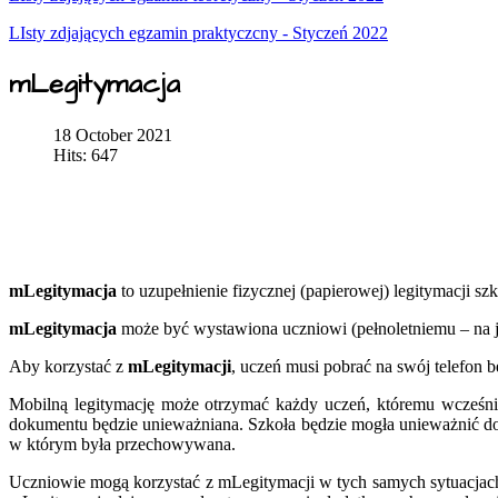
LIsty zdjających egzamin praktyczcny - Styczeń 2022
mLegitymacja
18 October 2021
Hits: 647
mLegitymacja
to uzupełnienie fizycznej (papierowej) legitymacji s
mLegitymacja
może być wystawiona uczniowi (pełnoletniemu – na j
Aby korzystać z
mLegitymacji
, uczeń musi pobrać na swój telefon 
Mobilną legitymację może otrzymać każdy uczeń, któremu wcześnie
dokumentu będzie unieważniana. Szkoła będzie mogła unieważnić do
w którym była przechowywana.
Uczniowie mogą korzystać z mLegitymacji w tych samych sytuacjach, 