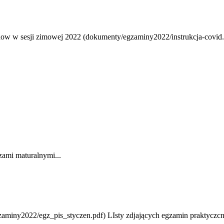
w w sesji zimowej 2022 (dokumenty/egzaminy2022/instrukcja-covid.p
szami maturalnymi...
zaminy2022/egz_pis_styczen.pdf) LIsty zdjających egzamin praktyczc