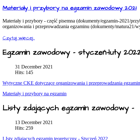
Materiały i przybory na egzamin zawodowy 2021
Materiały i przybory - część pisemna (dokumenty/egzamin-2021/przy
organizowania i przeprowadzania egzaminu (dokumenty/matura21/wy
Czytaj więcej...
Egzamin zawodowy - styczeń-luty 202
31 December 2021
Hits: 145
Wytyczne CKE dotyczące organizowania i przeprowadzania egzamin
Materiały i przybory na egzamin
Listy zdających egzamin zawodowy -
13 December 2021
Hits: 259
LIsty zdjających egzamin teoretyczny - Styczeń 2022