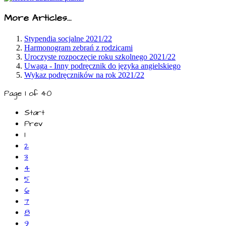
More Articles...
Stypendia socjalne 2021/22
Harmonogram zebrań z rodzicami
Uroczyste rozpoczęcie roku szkolnego 2021/22
Uwaga - Inny podręcznik do języka angielskiego
Wykaz podręczników na rok 2021/22
Page 1 of 40
Start
Prev
1
2
3
4
5
6
7
8
9