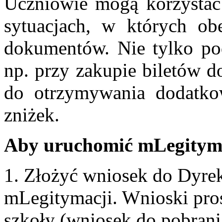
Uczniowie mogą korzystać
sytuacjach, w których obe
dokumentów. Nie tylko podc
np. przy zakupie biletów d
do otrzymywania dodatko
zniżek.
Aby uruchomić mLegityma
1. Złożyć wniosek do Dyre
mLegitymacji. Wnioski pros
szkoły (wniosek do pobrania