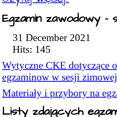
Egzamin zawodowy - s
31 December 2021
Hits: 145
Wytyczne CKE dotyczące or
egzaminow w sesji zimowe
Materiały i przybory na eg
Listy zdających egza