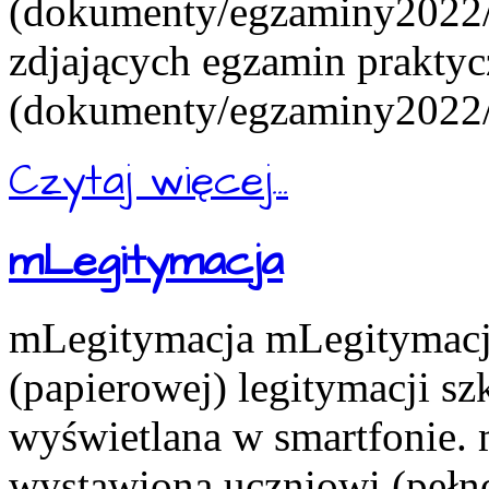
(dokumenty/egzaminy2022/e
zdjających egzamin praktyc
(dokumenty/egzaminy2022/e
Czytaj więcej...
mLegitymacja
mLegitymacja mLegitymacja
(papierowej) legitymacji s
wyświetlana w smartfonie.
wystawiona uczniowi (pełn