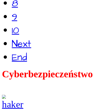
8
9
10
Next
End
Cyberbezpieczeństwo