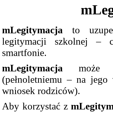
mLeg
mLegitymacja
to uzupełn
legitymacji szkolnej –
smartfonie.
mLegitymacja
może by
(pełnoletniemu – na jego 
wniosek rodziców).
Aby korzystać z
mLegitym