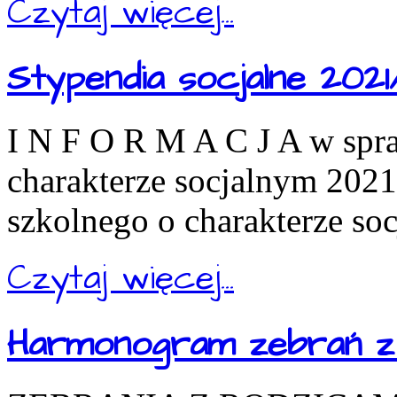
Czytaj więcej...
Stypendia socjalne 2021
I N F O R M A C J A w spr
charakterze socjalnym 202
szkolnego o charakterze so
Czytaj więcej...
Harmonogram zebrań z