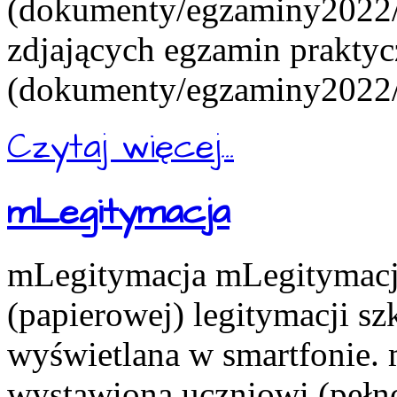
(dokumenty/egzaminy2022/e
zdjających egzamin praktyc
(dokumenty/egzaminy2022/e
Czytaj więcej...
mLegitymacja
mLegitymacja mLegitymacja
(papierowej) legitymacji s
wyświetlana w smartfonie.
wystawiona uczniowi (pełn