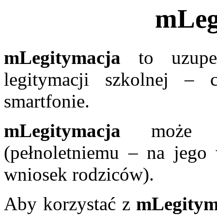
mLeg
mLegitymacja
to uzupełn
legitymacji szkolnej –
smartfonie.
mLegitymacja
może by
(pełnoletniemu – na jego 
wniosek rodziców).
Aby korzystać z
mLegitym