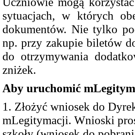
Uczniowie mogą korzystać
sytuacjach, w których obe
dokumentów. Nie tylko podc
np. przy zakupie biletów d
do otrzymywania dodatko
zniżek.
Aby uruchomić mLegityma
1. Złożyć wniosek do Dyre
mLegitymacji. Wnioski pros
szkoły (wniosek do pobrania