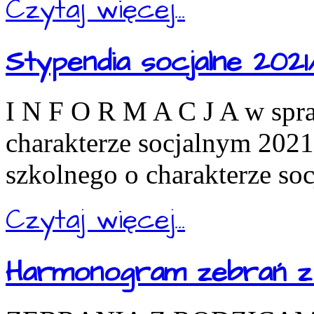
Czytaj więcej...
Stypendia socjalne 2021
I N F O R M A C J A w spr
charakterze socjalnym 202
szkolnego o charakterze so
Czytaj więcej...
Harmonogram zebrań z