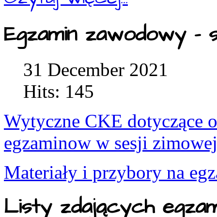
Egzamin zawodowy - s
31 December 2021
Hits: 145
Wytyczne CKE dotyczące or
egzaminow w sesji zimowe
Materiały i przybory na eg
Listy zdających egza