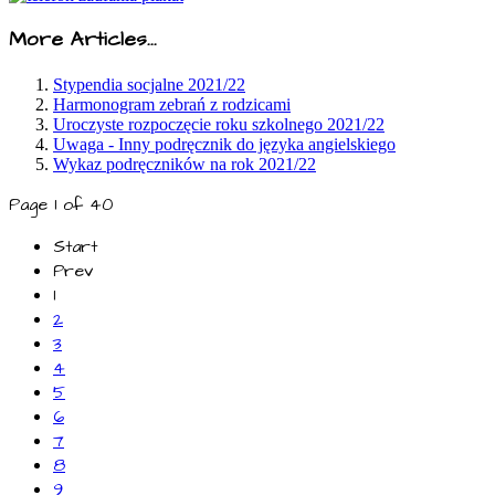
More Articles...
Stypendia socjalne 2021/22
Harmonogram zebrań z rodzicami
Uroczyste rozpoczęcie roku szkolnego 2021/22
Uwaga - Inny podręcznik do języka angielskiego
Wykaz podręczników na rok 2021/22
Page 1 of 40
Start
Prev
1
2
3
4
5
6
7
8
9