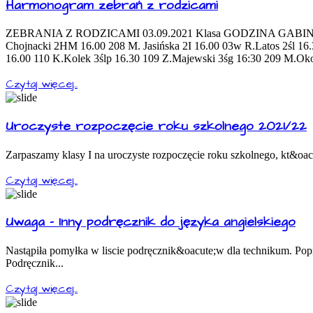
Harmonogram zebrań z rodzicami
ZEBRANIA Z RODZICAMI 03.09.2021 Klasa GODZINA GABINET W
Chojnacki 2HM 16.00 208 M. Jasińska 2I 16.00 03w R.Latos 2śl 1
16.00 110 K.Kolek 3ślp 16.30 109 Z.Majewski 3śg 16:30 209 M.Ok
Czytaj więcej...
Uroczyste rozpoczęcie roku szkolnego 2021/22
Zarpaszamy klasy I na uroczyste rozpoczęcie roku szkolnego, kt&oacu
Czytaj więcej...
Uwaga - Inny podręcznik do języka angielskiego
Nastąpiła pomyłka w liscie podręcznik&oacute;w dla technikum. Popra
Podręcznik...
Czytaj więcej...