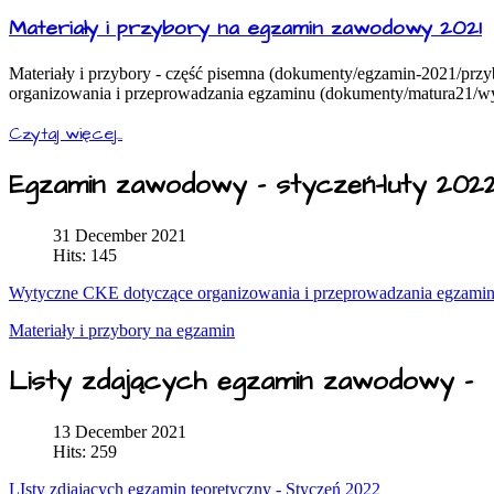
Materiały i przybory na egzamin zawodowy 2021
Materiały i przybory - część pisemna (dokumenty/egzamin-2021/przy
organizowania i przeprowadzania egzaminu (dokumenty/matura21/wy
Czytaj więcej...
Egzamin zawodowy - styczeń-luty 202
31 December 2021
Hits: 145
Wytyczne CKE dotyczące organizowania i przeprowadzania egzamin
Materiały i przybory na egzamin
Listy zdających egzamin zawodowy -
13 December 2021
Hits: 259
LIsty zdjających egzamin teoretyczny - Styczeń 2022