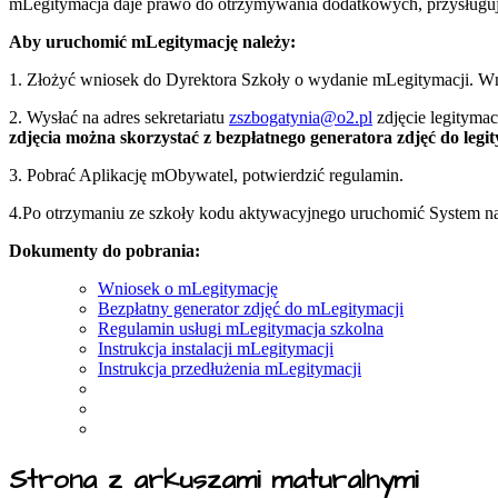
mLegitymacja daje prawo do otrzymywania dodatkowych, przysługuj
Aby uruchomić mLegitymację należy:
1. Złożyć wniosek do Dyrektora Szkoły o wydanie mLegitymacji. Wnio
2. Wysłać na adres sekretariatu
zszbogatynia@o2.pl
zdjęcie legityma
zdjęcia można skorzystać z bezpłatnego generatora zdjęć do legit
3. Pobrać Aplikację mObywatel, potwierdzić regulamin.
4.Po otrzymaniu ze szkoły kodu aktywacyjnego uruchomić System na
Dokumenty do pobrania:
Wniosek o mLegitymację
Bezpłatny generator zdjęć do mLegitymacji
Regulamin usługi mLegitymacja szkolna
Instrukcja instalacji mLegitymacji
Instrukcja przedłużenia mLegitymacji
Strona z arkuszami maturalnymi