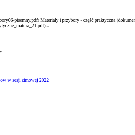
bory06-pisemny.pdf) Materiały i przybory - część praktyczna (dokum
tyczne_matura_21.pdf)...
2
ow w sesji zimowej 2022