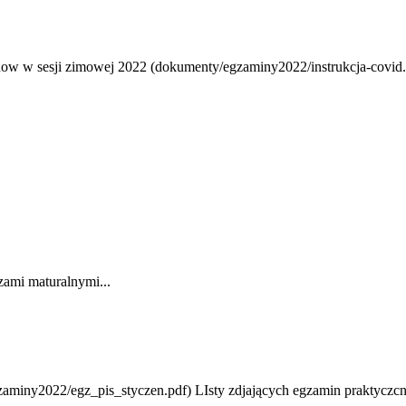
w w sesji zimowej 2022 (dokumenty/egzaminy2022/instrukcja-covid.p
szami maturalnymi...
zaminy2022/egz_pis_styczen.pdf) LIsty zdjających egzamin praktyczc