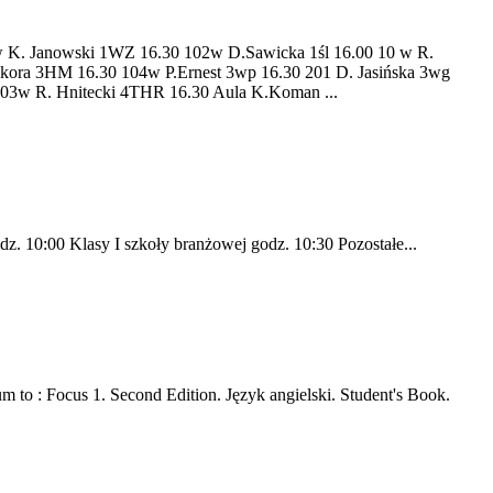
anowski 1WZ 16.30 102w D.Sawicka 1śl 16.00 10 w R.
ikora 3HM 16.30 104w P.Ernest 3wp 16.30 201 D. Jasińska 3wg
203w R. Hnitecki 4THR 16.30 Aula K.Koman ...
dz. 10:00 Klasy I szkoły branżowej godz. 10:30 Pozostałe...
 to : Focus 1. Second Edition. Język angielski. Student's Book.