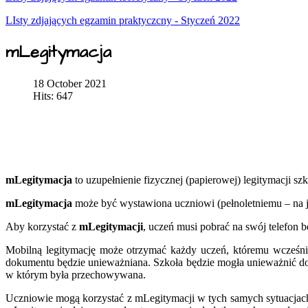
LIsty zdjających egzamin praktyczcny - Styczeń 2022
mLegitymacja
18 October 2021
Hits: 647
mLegitymacja
to uzupełnienie fizycznej (papierowej) legitymacji s
mLegitymacja
może być wystawiona uczniowi (pełnoletniemu – na j
Aby korzystać z
mLegitymacji
, uczeń musi pobrać na swój telefon 
Mobilną legitymację może otrzymać każdy uczeń, któremu wcześnie
dokumentu będzie unieważniana. Szkoła będzie mogła unieważnić do
w którym była przechowywana.
Uczniowie mogą korzystać z mLegitymacji w tych samych sytuacjach, 