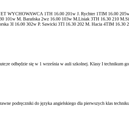
YCHOWAWCA 1TH 16.00 201w J. Rychter 1TIM 16.00 205w K. J
6.30 101w M. Barańska 2wz 16.00 103w M.Lisiak 3TH 16.30 210 M.S
orska 3I 16.00 302w P. Sawicki 3TI 16.30 202 M. Hacia 4TIM 16.30 
te;re odbędzie się w 1 września w auli szkolnej. Klasy I technikum go
wne podręczniki do języka angielskiego dla pierwszych klas technikum