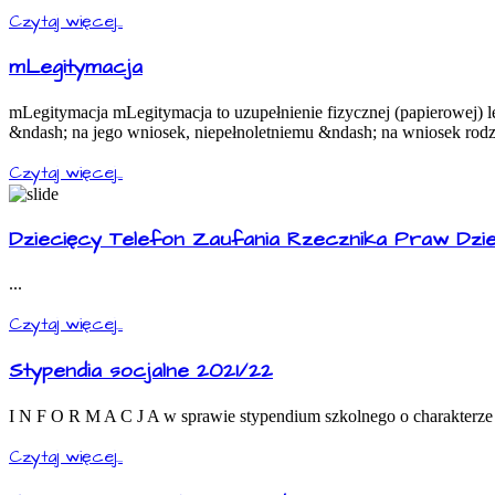
Czytaj więcej...
mLegitymacja
mLegitymacja mLegitymacja to uzupełnienie fizycznej (papierowej) 
&ndash; na jego wniosek, niepełnoletniemu &ndash; na wniosek rodz
Czytaj więcej...
Dziecięcy Telefon Zaufania Rzecznika Praw Dzi
...
Czytaj więcej...
Stypendia socjalne 2021/22
I N F O R M A C J A w sprawie stypendium szkolnego o charakterze
Czytaj więcej...