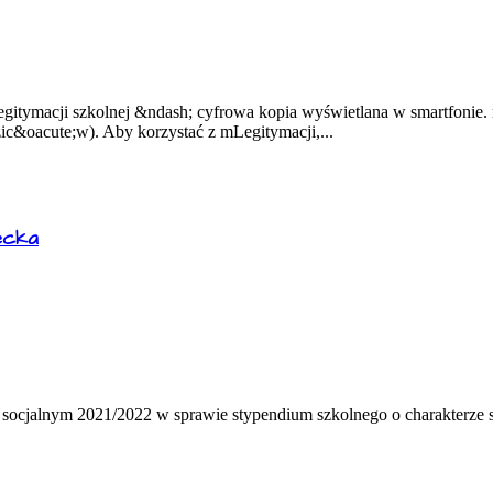
legitymacji szkolnej &ndash; cyfrowa kopia wyświetlana w smartfoni
ic&oacute;w). Aby korzystać z mLegitymacji,...
ecka
 socjalnym 2021/2022 w sprawie stypendium szkolnego o charakterze s