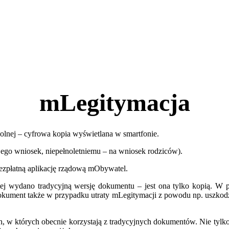
mLegitymacja
zkolnej – cyfrowa kopia wyświetlana w smartfonie.
ego wniosek, niepełnoletniemu – na wniosek rodziców).
bezpłatną aplikację rządową mObywatel.
j wydano tradycyjną wersję dokumentu – jest ona tylko kopią. W prz
kument także w przypadku utraty mLegitymacji z powodu np. uszkodze
w których obecnie korzystają z tradycyjnych dokumentów. Nie tylko po