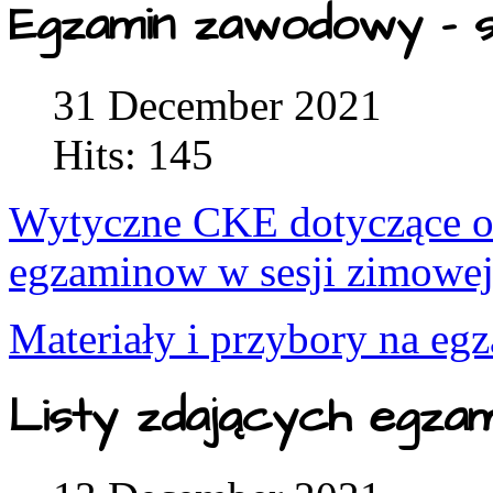
Egzamin zawodowy - s
31 December 2021
Hits: 145
Wytyczne CKE dotyczące or
egzaminow w sesji zimowe
Materiały i przybory na eg
Listy zdających egza