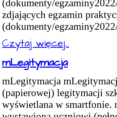
(dokumenty/egzaminy2022/e
zdjających egzamin praktyc
(dokumenty/egzaminy2022/e
Czytaj więcej...
mLegitymacja
mLegitymacja mLegitymacja
(papierowej) legitymacji s
wyświetlana w smartfonie.
wystawiona uczniowi (pełn