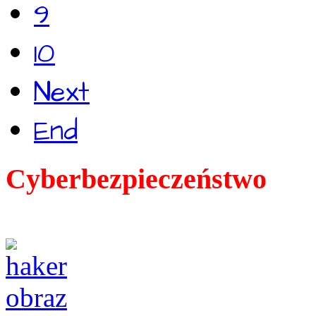
9
10
Next
End
Cyberbezpieczeństwo