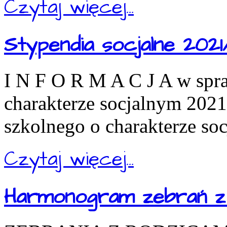
Czytaj więcej...
Stypendia socjalne 2021
I N F O R M A C J A w spr
charakterze socjalnym 202
szkolnego o charakterze so
Czytaj więcej...
Harmonogram zebrań z