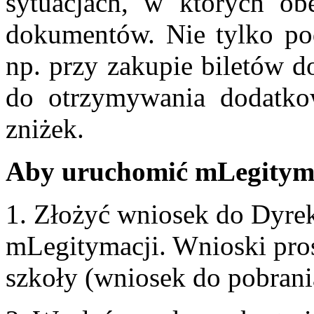
sytuacjach, w których obe
dokumentów. Nie tylko podc
np. przy zakupie biletów d
do otrzymywania dodatko
zniżek.
Aby uruchomić mLegityma
1. Złożyć wniosek do Dyre
mLegitymacji. Wnioski pros
szkoły (wniosek do pobrania