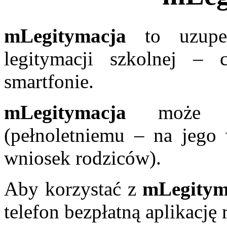
mLegitymacja
to uzupełn
legitymacji szkolnej –
smartfonie.
mLegitymacja
może by
(pełnoletniemu – na jego 
wniosek rodziców).
Aby korzystać z
mLegitym
telefon bezpłatną aplikacj