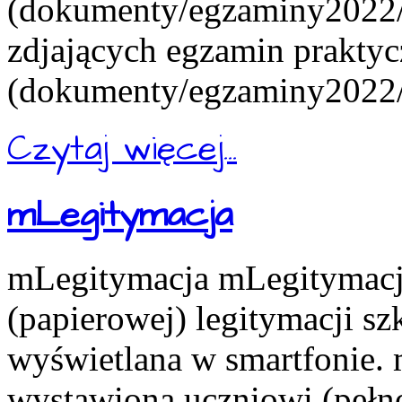
(dokumenty/egzaminy2022/e
zdjających egzamin praktyc
(dokumenty/egzaminy2022/e
Czytaj więcej...
mLegitymacja
mLegitymacja mLegitymacja
(papierowej) legitymacji s
wyświetlana w smartfonie.
wystawiona uczniowi (pełn