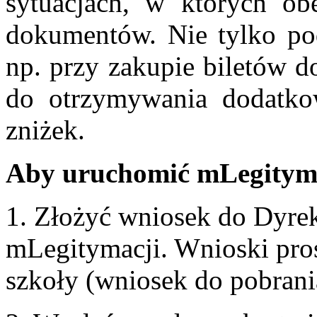
sytuacjach, w których obe
dokumentów. Nie tylko podc
np. przy zakupie biletów d
do otrzymywania dodatko
zniżek.
Aby uruchomić mLegityma
1. Złożyć wniosek do Dyre
mLegitymacji. Wnioski pros
szkoły (wniosek do pobrania