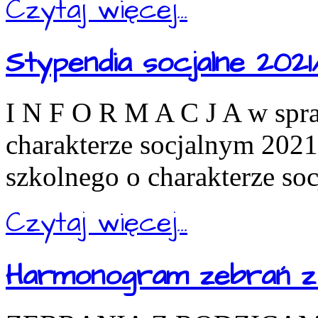
Czytaj więcej...
Stypendia socjalne 2021
I N F O R M A C J A w spr
charakterze socjalnym 202
szkolnego o charakterze so
Czytaj więcej...
Harmonogram zebrań z