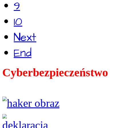
9
10
Next
End
Cyberbezpieczeństwo