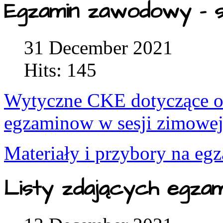
Egzamin zawodowy - s
31 December 2021
Hits: 145
Wytyczne CKE dotyczące or
egzaminow w sesji zimowe
Materiały i przybory na eg
Listy zdających egza