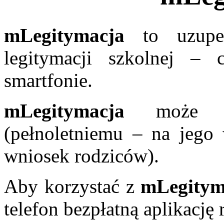
mLegitymacja
to uzupełn
legitymacji szkolnej –
smartfonie.
mLegitymacja
może by
(pełnoletniemu – na jego 
wniosek rodziców).
Aby korzystać z
mLegitym
telefon bezpłatną aplikacj