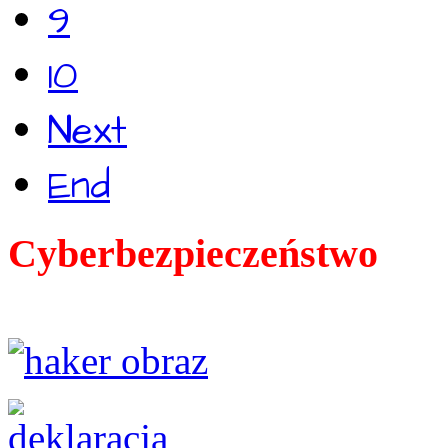
9
10
Next
End
Cyberbezpieczeństwo