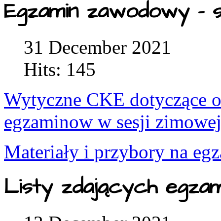
Egzamin zawodowy - s
31 December 2021
Hits: 145
Wytyczne CKE dotyczące or
egzaminow w sesji zimowe
Materiały i przybory na eg
Listy zdających egza