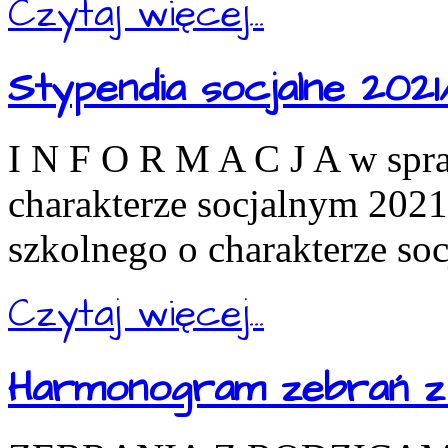
Czytaj więcej...
Stypendia socjalne 2021
I N F O R M A C J A w spr
charakterze socjalnym 202
szkolnego o charakterze so
Czytaj więcej...
Harmonogram zebrań z