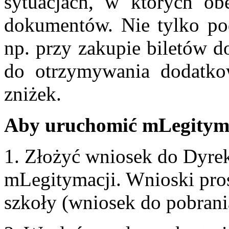
sytuacjach, w których obe
dokumentów. Nie tylko podc
np. przy zakupie biletów d
do otrzymywania dodatko
zniżek.
Aby uruchomić mLegityma
1. Złożyć wniosek do Dyre
mLegitymacji. Wnioski pros
szkoły (wniosek do pobrania