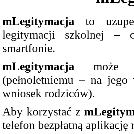
mLegitymacja
to uzupełn
legitymacji szkolnej –
smartfonie.
mLegitymacja
może by
(pełnoletniemu – na jego 
wniosek rodziców).
Aby korzystać z
mLegitym
telefon bezpłatną aplikacj