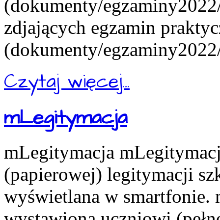
(dokumenty/egzaminy2022/e
zdjających egzamin praktyc
(dokumenty/egzaminy2022/e
Czytaj więcej...
mLegitymacja
mLegitymacja mLegitymacja
(papierowej) legitymacji s
wyświetlana w smartfonie.
wystawiona uczniowi (pełn