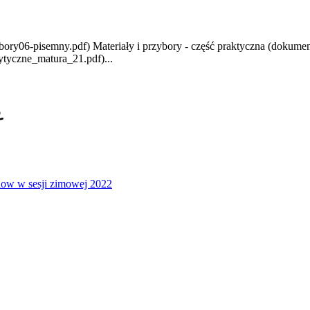
bory06-pisemny.pdf) Materiały i przybory - część praktyczna (dokum
tyczne_matura_21.pdf)...
2
ow w sesji zimowej 2022