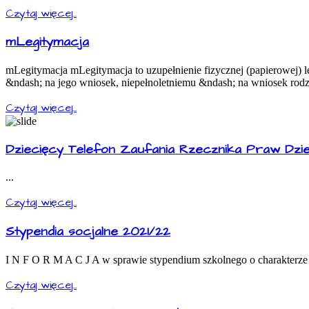
Czytaj więcej...
mLegitymacja
mLegitymacja mLegitymacja to uzupełnienie fizycznej (papierowej) 
&ndash; na jego wniosek, niepełnoletniemu &ndash; na wniosek rodz
Czytaj więcej...
Dziecięcy Telefon Zaufania Rzecznika Praw Dzi
...
Czytaj więcej...
Stypendia socjalne 2021/22
I N F O R M A C J A w sprawie stypendium szkolnego o charakterze
Czytaj więcej...