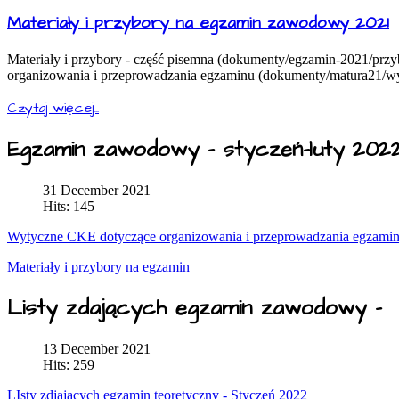
Materiały i przybory na egzamin zawodowy 2021
Materiały i przybory - część pisemna (dokumenty/egzamin-2021/przy
organizowania i przeprowadzania egzaminu (dokumenty/matura21/wy
Czytaj więcej...
Egzamin zawodowy - styczeń-luty 202
31 December 2021
Hits: 145
Wytyczne CKE dotyczące organizowania i przeprowadzania egzamin
Materiały i przybory na egzamin
Listy zdających egzamin zawodowy -
13 December 2021
Hits: 259
LIsty zdjających egzamin teoretyczny - Styczeń 2022