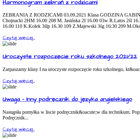
Harmonogram zebrań z rodzicami
ZEBRANIA Z RODZICAMI 03.09.2021 Klasa GODZINA GABINET W
Chojnacki 2HM 16.00 208 M. Jasińska 2I 16.00 03w R.Latos 2śl 1
16.00 110 K.Kolek 3ślp 16.30 109 Z.Majewski 3śg 16:30 209 M.Ok
Czytaj więcej...
Uroczyste rozpoczęcie roku szkolnego 2021/22
Zarpaszamy klasy I na uroczyste rozpoczęcie roku szkolnego, kt&oacu
Czytaj więcej...
Uwaga - Inny podręcznik do języka angielskiego
Nastąpiła pomyłka w liscie podręcznik&oacute;w dla technikum. Popra
Podręcznik...
Czytaj więcej...