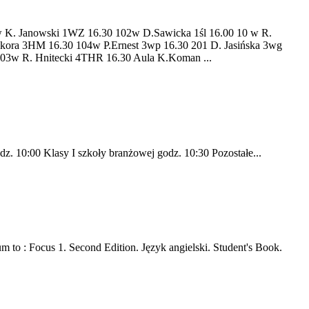
anowski 1WZ 16.30 102w D.Sawicka 1śl 16.00 10 w R.
ikora 3HM 16.30 104w P.Ernest 3wp 16.30 201 D. Jasińska 3wg
203w R. Hnitecki 4THR 16.30 Aula K.Koman ...
dz. 10:00 Klasy I szkoły branżowej godz. 10:30 Pozostałe...
 to : Focus 1. Second Edition. Język angielski. Student's Book.