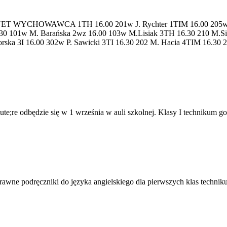
YCHOWAWCA 1TH 16.00 201w J. Rychter 1TIM 16.00 205w K. J
6.30 101w M. Barańska 2wz 16.00 103w M.Lisiak 3TH 16.30 210 M.S
orska 3I 16.00 302w P. Sawicki 3TI 16.30 202 M. Hacia 4TIM 16.30 
te;re odbędzie się w 1 września w auli szkolnej. Klasy I technikum go
wne podręczniki do języka angielskiego dla pierwszych klas technikum