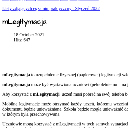
LIsty zdjających egzamin praktyczcny - Styczeń 2022
mLegitymacja
18 October 2021
Hits: 647
mLegitymacja
to uzupełnienie fizycznej (papierowej) legitymacji s
mLegitymacja
może być wystawiona uczniowi (pełnoletniemu – na j
Aby korzystać z
mLegitymacji
, uczeń musi pobrać na swój telefon 
Mobilną legitymację może otrzymać każdy uczeń, któremu wcześnie
dokumentu będzie unieważniana. Szkoła będzie mogła unieważnić do
w którym była przechowywana.
Uczniowie mogą korzystać z mLegitymacji w tych samych sytuacjach, 