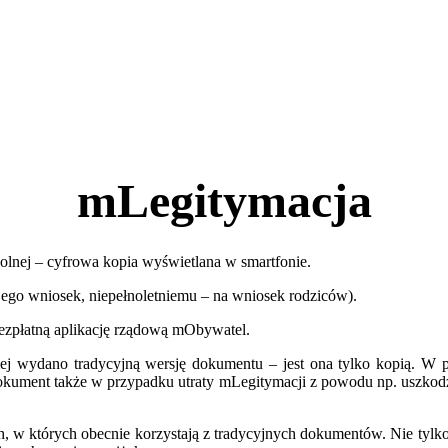
mLegitymacja
zkolnej – cyfrowa kopia wyświetlana w smartfonie.
ego wniosek, niepełnoletniemu – na wniosek rodziców).
bezpłatną aplikację rządową mObywatel.
j wydano tradycyjną wersję dokumentu – jest ona tylko kopią. W prz
kument także w przypadku utraty mLegitymacji z powodu np. uszkodze
w których obecnie korzystają z tradycyjnych dokumentów. Nie tylko po