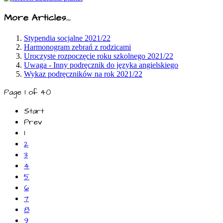
More Articles...
Stypendia socjalne 2021/22
Harmonogram zebrań z rodzicami
Uroczyste rozpoczęcie roku szkolnego 2021/22
Uwaga - Inny podręcznik do języka angielskiego
Wykaz podręczników na rok 2021/22
Page 1 of 40
Start
Prev
1
2
3
4
5
6
7
8
9