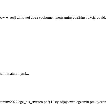
w w sesji zimowej 2022 (dokumenty/egzaminy2022/instrukcja-covid.p
szami maturalnymi...
zaminy2022/egz_pis_styczen.pdf) LIsty zdjających egzamin praktyczc