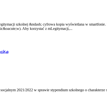
legitymacji szkolnej &ndash; cyfrowa kopia wyświetlana w smartfoni
ic&oacute;w). Aby korzystać z mLegitymacji,...
ecka
 socjalnym 2021/2022 w sprawie stypendium szkolnego o charakterze s