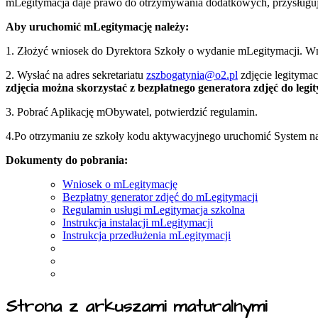
mLegitymacja daje prawo do otrzymywania dodatkowych, przysługuj
Aby uruchomić mLegitymację należy:
1. Złożyć wniosek do Dyrektora Szkoły o wydanie mLegitymacji. Wnio
2. Wysłać na adres sekretariatu
zszbogatynia@o2.pl
zdjęcie legityma
zdjęcia można skorzystać z bezpłatnego generatora zdjęć do legit
3. Pobrać Aplikację mObywatel, potwierdzić regulamin.
4.Po otrzymaniu ze szkoły kodu aktywacyjnego uruchomić System na
Dokumenty do pobrania:
Wniosek o mLegitymację
Bezpłatny generator zdjęć do mLegitymacji
Regulamin usługi mLegitymacja szkolna
Instrukcja instalacji mLegitymacji
Instrukcja przedłużenia mLegitymacji
Strona z arkuszami maturalnymi