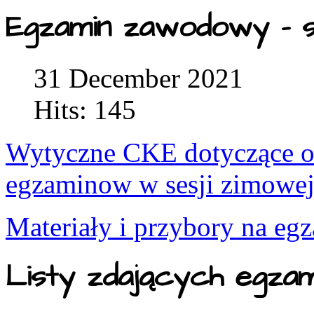
Egzamin zawodowy - s
31 December 2021
Hits: 145
Wytyczne CKE dotyczące or
egzaminow w sesji zimowe
Materiały i przybory na eg
Listy zdających egza