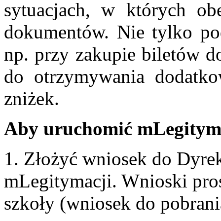
sytuacjach, w których obe
dokumentów. Nie tylko podc
np. przy zakupie biletów d
do otrzymywania dodatko
zniżek.
Aby uruchomić mLegityma
1. Złożyć wniosek do Dyre
mLegitymacji. Wnioski pros
szkoły (wniosek do pobrania