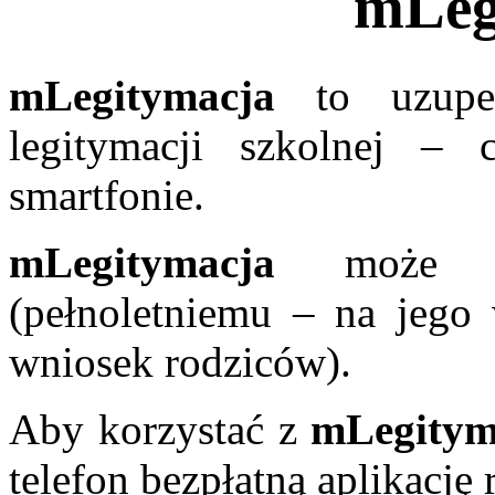
mLeg
mLegitymacja
to uzupełn
legitymacji szkolnej –
smartfonie.
mLegitymacja
może by
(pełnoletniemu – na jego 
wniosek rodziców).
Aby korzystać z
mLegitym
telefon bezpłatną aplikacj