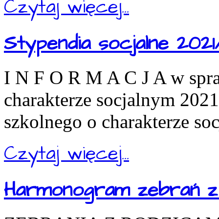
Czytaj więcej...
Stypendia socjalne 2021
I N F O R M A C J A w spr
charakterze socjalnym 202
szkolnego o charakterze so
Czytaj więcej...
Harmonogram zebrań z