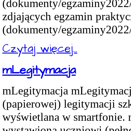
(dokumenty/egzaminy2022/e
zdjających egzamin praktyc
(dokumenty/egzaminy2022/e
Czytaj więcej...
mLegitymacja
mLegitymacja mLegitymacja
(papierowej) legitymacji s
wyświetlana w smartfonie.
wystawiona uczniowi (pełn