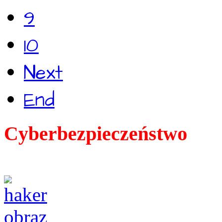
9
10
Next
End
Cyberbezpieczeństwo