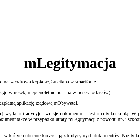
mLegitymacja
zkolnej – cyfrowa kopia wyświetlana w smartfonie.
ego wniosek, niepełnoletniemu – na wniosek rodziców).
bezpłatną aplikację rządową mObywatel.
j wydano tradycyjną wersję dokumentu – jest ona tylko kopią. W prz
kument także w przypadku utraty mLegitymacji z powodu np. uszkodze
w których obecnie korzystają z tradycyjnych dokumentów. Nie tylko po