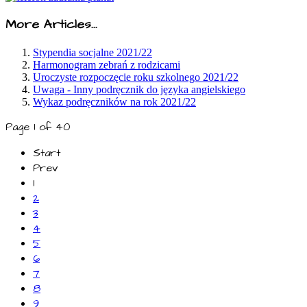
More Articles...
Stypendia socjalne 2021/22
Harmonogram zebrań z rodzicami
Uroczyste rozpoczęcie roku szkolnego 2021/22
Uwaga - Inny podręcznik do języka angielskiego
Wykaz podręczników na rok 2021/22
Page 1 of 40
Start
Prev
1
2
3
4
5
6
7
8
9