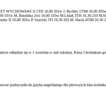
YCHOWAWCA 1TH 16.00 201w J. Rychter 1TIM 16.00 205w K. J
6.30 101w M. Barańska 2wz 16.00 103w M.Lisiak 3TH 16.30 210 M.S
orska 3I 16.00 302w P. Sawicki 3TI 16.30 202 M. Hacia 4TIM 16.30 
te;re odbędzie się w 1 września w auli szkolnej. Klasy I technikum go
wne podręczniki do języka angielskiego dla pierwszych klas technikum