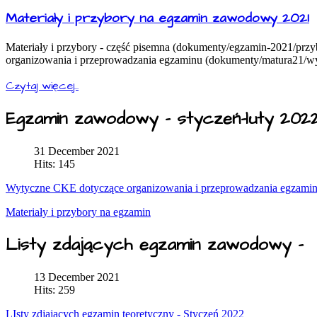
Materiały i przybory na egzamin zawodowy 2021
Materiały i przybory - część pisemna (dokumenty/egzamin-2021/przy
organizowania i przeprowadzania egzaminu (dokumenty/matura21/wy
Czytaj więcej...
Egzamin zawodowy - styczeń-luty 202
31 December 2021
Hits: 145
Wytyczne CKE dotyczące organizowania i przeprowadzania egzamin
Materiały i przybory na egzamin
Listy zdających egzamin zawodowy -
13 December 2021
Hits: 259
LIsty zdjających egzamin teoretyczny - Styczeń 2022