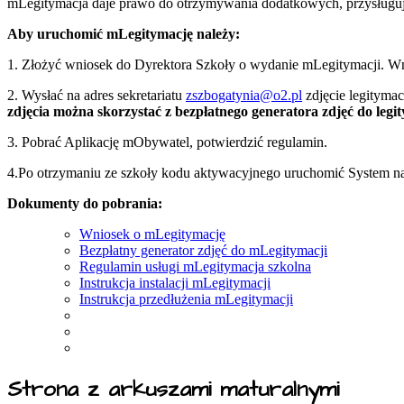
mLegitymacja daje prawo do otrzymywania dodatkowych, przysługuj
Aby uruchomić mLegitymację należy:
1. Złożyć wniosek do Dyrektora Szkoły o wydanie mLegitymacji. Wnio
2. Wysłać na adres sekretariatu
zszbogatynia@o2.pl
zdjęcie legityma
zdjęcia można skorzystać z bezpłatnego generatora zdjęć do legit
3. Pobrać Aplikację mObywatel, potwierdzić regulamin.
4.Po otrzymaniu ze szkoły kodu aktywacyjnego uruchomić System na
Dokumenty do pobrania:
Wniosek o mLegitymację
Bezpłatny generator zdjęć do mLegitymacji
Regulamin usługi mLegitymacja szkolna
Instrukcja instalacji mLegitymacji
Instrukcja przedłużenia mLegitymacji
Strona z arkuszami maturalnymi