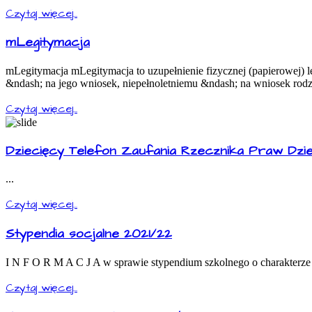
Czytaj więcej...
mLegitymacja
mLegitymacja mLegitymacja to uzupełnienie fizycznej (papierowej) 
&ndash; na jego wniosek, niepełnoletniemu &ndash; na wniosek rodz
Czytaj więcej...
Dziecięcy Telefon Zaufania Rzecznika Praw Dzi
...
Czytaj więcej...
Stypendia socjalne 2021/22
I N F O R M A C J A w sprawie stypendium szkolnego o charakterze
Czytaj więcej...