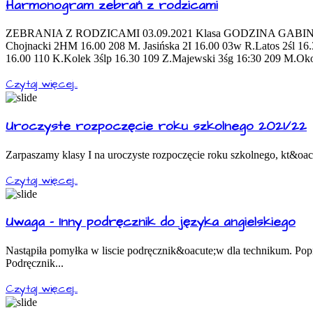
Harmonogram zebrań z rodzicami
ZEBRANIA Z RODZICAMI 03.09.2021 Klasa GODZINA GABINET W
Chojnacki 2HM 16.00 208 M. Jasińska 2I 16.00 03w R.Latos 2śl 1
16.00 110 K.Kolek 3ślp 16.30 109 Z.Majewski 3śg 16:30 209 M.Ok
Czytaj więcej...
Uroczyste rozpoczęcie roku szkolnego 2021/22
Zarpaszamy klasy I na uroczyste rozpoczęcie roku szkolnego, kt&oacu
Czytaj więcej...
Uwaga - Inny podręcznik do języka angielskiego
Nastąpiła pomyłka w liscie podręcznik&oacute;w dla technikum. Popra
Podręcznik...
Czytaj więcej...