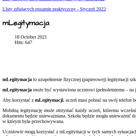
LIsty zdjających egzamin praktyczcny - Styczeń 2022
mLegitymacja
18 October 2021
Hits: 647
mLegitymacja
to uzupełnienie fizycznej (papierowej) legitymacji s
mLegitymacja
może być wystawiona uczniowi (pełnoletniemu – na j
Aby korzystać z
mLegitymacji
, uczeń musi pobrać na swój telefon 
Mobilną legitymację może otrzymać każdy uczeń, któremu wcześnie
dokumentu będzie unieważniana. Szkoła będzie mogła unieważnić do
w którym była przechowywana.
Uczniowie mogą korzystać z mLegitymacji w tych samych sytuacjach, 