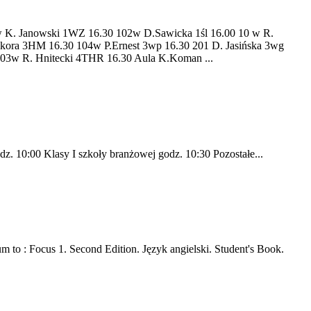
anowski 1WZ 16.30 102w D.Sawicka 1śl 16.00 10 w R.
ikora 3HM 16.30 104w P.Ernest 3wp 16.30 201 D. Jasińska 3wg
203w R. Hnitecki 4THR 16.30 Aula K.Koman ...
dz. 10:00 Klasy I szkoły branżowej godz. 10:30 Pozostałe...
 to : Focus 1. Second Edition. Język angielski. Student's Book.