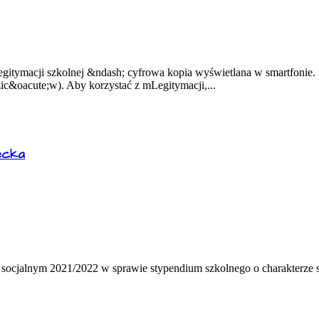
legitymacji szkolnej &ndash; cyfrowa kopia wyświetlana w smartfoni
ic&oacute;w). Aby korzystać z mLegitymacji,...
ecka
 socjalnym 2021/2022 w sprawie stypendium szkolnego o charakterze s